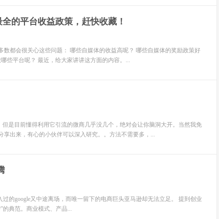
最全的平台收益政策，赶快收藏！
多数都会很关心这些问题： 哪些自媒体的收益高呢？ 哪些自媒体的奖励政策好
哪些平台呢？ 最近，给大家讲讲这方面的内容。...
，但是目前懂得利用它引流的微商几乎没几个，绝对会让你脑洞大开。当然我免
享出来，有心的小伙伴可以深入研究。。方法不需要多，...
腾
入，进入过的google又中途离场，而唯一留下的电商巨头亚马逊却无法立足。 提到创业
的典范。商业模式、产品...