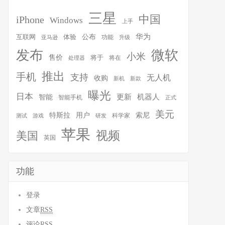
三星
中国
iPhone
Windows
上手
华为
体验
公布
互联网
功能
亚马逊
升级
发布
微软
小米
售价
将于
将在
处理器
推出
手机
支持
无人机
收购
新机
新款
曝光
日本
智能
更新
机器人
智能手机
正式
美元
特斯拉
用户
索尼
科学家
测试
游戏
研发
苹果
视频
美国
英国
功能
登录
文章
RSS
评论
RSS