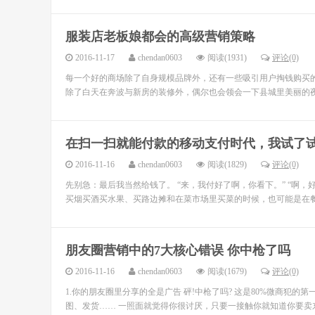
服装店老板娘都会的高级营销策略
2016-11-17
chendan0603
阅读(1931)
评论(0)
每一个好的商场除了自身规模品牌外，还有一些吸引用户掏钱购买
除了白天在奔波与新房的装修外，偶尔也会领会一下县城里美丽的夜
在扫一扫就能付款的移动支付时代，我试了
2016-11-16
chendan0603
阅读(1829)
评论(0)
先别急：最后我当然给钱了。 “来，我付好了啊，你看下。” “啊
买烟买酒买水果、买路边摊和在菜市场里买菜的时候，也可能是在餐
朋友圈营销中的7大核心错误 你中枪了吗
2016-11-16
chendan0603
阅读(1679)
评论(0)
1.你的朋友圈里分享的全是广告 砰!中枪了吗? 这是80%微商
图、发货…… 一照面就觉得你很讨厌，只要一接触你就知道你要卖东