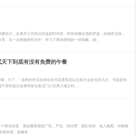
的驱动力，在离开工作岗位的这段时间里，时间就像生锈的罗盘，枯燥而无味，
景，在一次购物的经历中，学习了商场营销的一些策略，因...
试天下到底有没有免费的午餐
，好嘞，行了。” 这样的对话在移动支付高度普及以后每天会发生好几次，可能是你
厅里吃饭在发廊理发在夜店门口买票入场之时。...
犯的第一个错误就是，朋友圈里都是广告。产品、找代理、团队培训、收入截图、转账截
西给我，就像有...