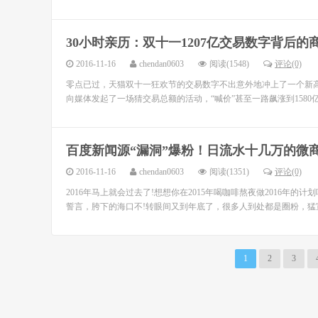
30小时亲历：双十一1207亿交易数字背后的
2016-11-16
chendan0603
阅读(1548)
评论(0)
零点已过，天猫双十一狂欢节的交易数字不出意外地冲上了一个新高点
向媒体发起了一场猜交易总额的活动，“喊价”甚至一路飙涨到1580
百度新闻源“漏洞”爆粉！日流水十几万的微
2016-11-16
chendan0603
阅读(1351)
评论(0)
2016年马上就会过去了!想想你在2015年喝咖啡熬夜做2016年
誓言，胯下的海口不!转眼间又到年底了，很多人到处都是圈粉，猛宣传
1
2
3