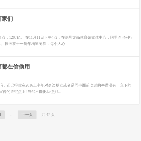
商家们
，1207亿。 在11月11日下午4点，在深圳龙岗体育馆媒体中心，阿里巴巴例行
亿。按照双十一历年增速测算，每个人心...
商都在偷偷用
的计划吗，还记得你在2016上半年对身边朋友或者是同事面前吹过的牛逼没有，立下的
的关键点上! 当然不能把我也排...
4
...
下一页
共 47 页