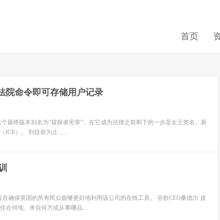
首页
需法院命令即可存储用户记录
本。这个最终版本别名为“窥探者宪章”。在它成为法律之前剩下的一步是女王签名。新
ICR）。 到目前为止，...
训
在确保英国的所有民众能够更好地利用该公司的在线工具。 谷歌CEO桑德尔·皮
你居住在何地、来自何方或从事哪品...