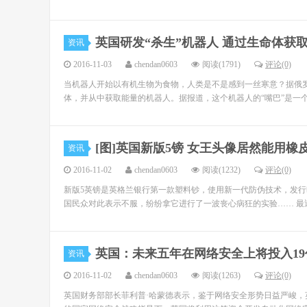
英国研发“杀生”机器人 通过生命体获
资讯
2016-11-03
chendan0603
阅读(1791)
评论(0)
当机器人开始以有机生物为食物，人类是不是感到一丝寒意？据俄罗
体，并从中获取能量的机器人。据报道，这个机器人的“嘴巴”是一个
[图]英国新版5镑 女王头像居然能用橡
资讯
2016-11-02
chendan0603
阅读(1232)
评论(0)
新版5英镑是英格兰银行第一款塑料钞，使用新一代防伪技术，发
国民众对此表示不服，纷纷拿它进行了一波丧心病狂的实验…… 最近
英国：未来五年在网络安全上将投入19
资讯
2016-11-02
chendan0603
阅读(1263)
评论(0)
英国财务部部长菲利普·哈蒙德表示，鉴于网络安全形势日益严峻，英