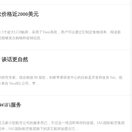
砍价格近2000美元
备了21.5寸超大LCD触屏，采用了Tizen系统，用户可以通过它制定食物清单、阅读新
够发出购物和促销信息...
i 谈话更自然
专家。现在根据 BI 报告，剑桥苹果研发中心的目标是开发和改良 Siri。他
VocalIQ 公司。苹...
iFi服务
几家小型航空公司的服务而已，不过这一情况即将得到改观。IAG国际航空集团
外，IAG国际航空集团旗下的其它航班如爱尔兰...