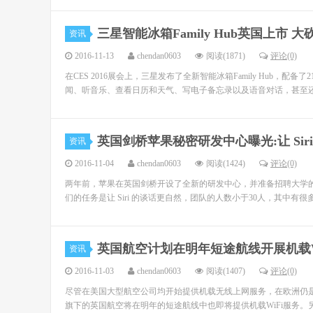
三星智能冰箱Family Hub英国上市 大
资讯
2016-11-13
chendan0603
阅读(1871)
评论(0)
在CES 2016展会上，三星发布了全新智能冰箱Family Hub，配
闻、听音乐、查看日历和天气、写电子备忘录以及语音对话，甚至还能
英国剑桥苹果秘密研发中心曝光:让 Sir
资讯
2016-11-04
chendan0603
阅读(1424)
评论(0)
两年前，苹果在英国剑桥开设了全新的研发中心，并准备招聘大学的研究
们的任务是让 Siri 的谈话更自然，团队的人数小于30人，其中有很多来自 
英国航空计划在明年短途航线开展机载W
资讯
2016-11-03
chendan0603
阅读(1407)
评论(0)
尽管在美国大型航空公司均开始提供机载无线上网服务，在欧洲仍是
旗下的英国航空将在明年的短途航线中也即将提供机载WiFi服务。另