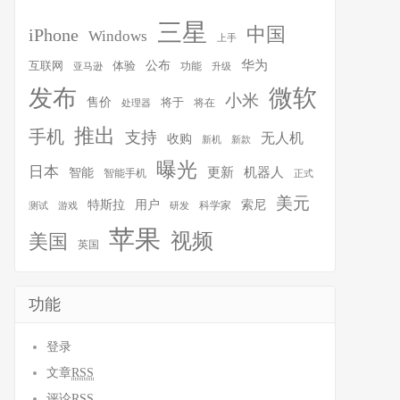
三星
中国
iPhone
Windows
上手
华为
体验
公布
互联网
功能
亚马逊
升级
发布
微软
小米
售价
将于
将在
处理器
推出
手机
支持
无人机
收购
新机
新款
曝光
日本
智能
更新
机器人
智能手机
正式
美元
特斯拉
用户
索尼
科学家
测试
游戏
研发
苹果
视频
美国
英国
功能
登录
文章
RSS
评论
RSS