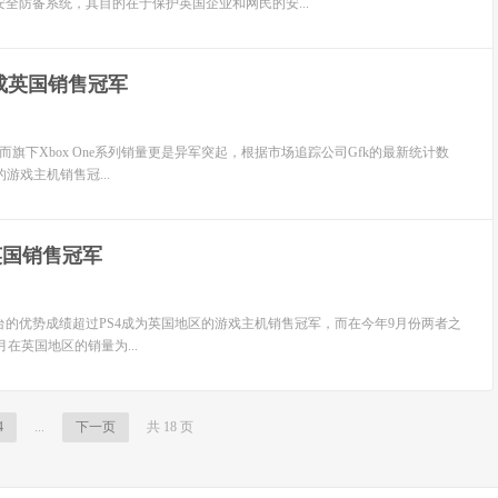
全防备系统，其目的在于保护英国企业和网民的安...
4 成英国销售冠军
，而旗下Xbox One系列销量更是异军突起，根据市场追踪公司Gfk的最新统计数
的游戏主机销售冠...
成英国销售冠军
.5万台的优势成绩超过PS4成为英国地区的游戏主机销售冠军，而在今年9月份两者之
月在英国地区的销量为...
4
...
下一页
共 18 页