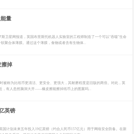
取能量
斯卫星网报道，英国布里斯托机器人实验室的工程师制造了一个可以“吞噬”生命
软聚合体薄膜。通过这个薄膜，食物或者含有生物体...
皮擦掉
行时被称为比纸币更清洁、更安全、更强大，其耐磨程度是旧版的两倍。对此，英
，有人忽然脑洞大开——橡皮擦能擦掉纸币上的图案吗...
亿英镑
国计划未来五年投入19亿英镑（约合人民币157亿元）用于网络安全防备。在新