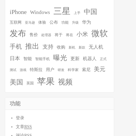
三星
中国
iPhone
Windows
上手
华为
体验
公布
互联网
功能
亚马逊
升级
发布
微软
小米
售价
将于
将在
处理器
推出
手机
支持
无人机
收购
新机
新款
曝光
日本
智能
更新
机器人
智能手机
正式
美元
特斯拉
用户
索尼
科学家
测试
游戏
研发
苹果
视频
美国
英国
功能
登录
文章
RSS
评论
RSS